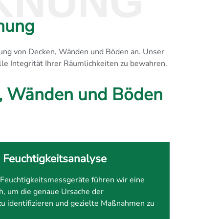
KNUNG
nung
ocknung von Decken, Wänden und Böden an. Unser
e Integrität Ihrer Räumlichkeiten zu bewahren.
en, Wänden und Böden
e Feuchtigkeitsanalyse
er Feuchtigkeitsmessgeräte führen wir eine
h, um die genaue Ursache der
u identifizieren und gezielte Maßnahmen zu