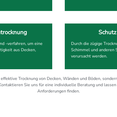
mtrocknung
Schutz
nd -verfahren, um eine
Durch die zügige Trockn
tigkeit aus Decken,
Schimmel und anderen S
verursacht werden.
ne effektive Trocknung von Decken, Wänden und Böden, sondern
 Kontaktieren Sie uns für eine individuelle Beratung und lasse
Anforderungen finden.