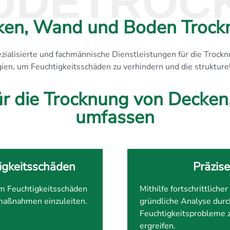
UDETROC
ken, Wand und Boden Trock
spezialisierte und fachmännische Dienstleistungen für die Tr
en, um Feuchtigkeitsschäden zu verhindern und die strukturell
ür die Trocknung von Deck
umfassen
tigkeitsschäden
Präzis
um Feuchtigkeitsschäden
Mithilfe fortschrittlich
smaßnahmen einzuleiten.
gründliche Analyse durc
Feuchtigkeitsprobleme z
ergreifen.